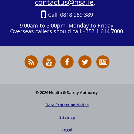
contactus@hsa.ie
.
Call:
0818 289 389
9:00am to 3:00pm, Monday to Friday.
Overseas callers should call +353 1 614 7000.
RSS
HSA
HSA
Follow
Subscribe
News
on
on
HSA
to
Feed
YouTube
Facebook
on
our
X
newsletter
© 2026 Health & Safety Authority
Data Protection Notice
Sitemap
Legal