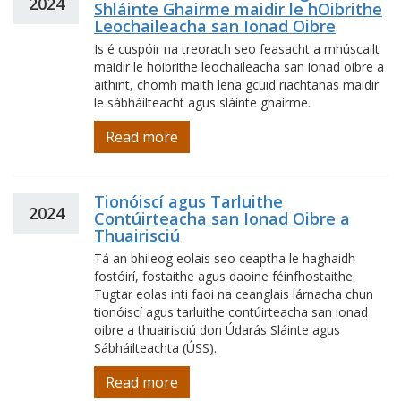
2024
Shláinte Ghairme maidir le hOibrithe
Leochaileacha san Ionad Oibre
Is é cuspóir na treorach seo feasacht a mhúscailt
maidir le hoibrithe leochaileacha san ionad oibre a
aithint, chomh maith lena gcuid riachtanas maidir
le sábháilteacht agus sláinte ghairme.
Read more
Tionóiscí agus Tarluithe
2024
Contúirteacha san Ionad Oibre a
Thuairisciú
Tá an bhileog eolais seo ceaptha le haghaidh
fostóirí, fostaithe agus daoine féinfhostaithe.
Tugtar eolas inti faoi na ceanglais lárnacha chun
tionóiscí agus tarluithe contúirteacha san ionad
oibre a thuairisciú don Údarás Sláinte agus
Sábháilteachta (ÚSS).
Read more