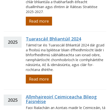
chlár bhliantúla a thabharfaidh éifeacht
d’uaillmhian agus d’intinn ár Ráiteas Straitéise
2025-2027.
Read more
Tuarascáil Bhliantúil 2024
2025
Táimid tar éis Tuarascáil Bhliantúil 2024 dár gcuid
a fhoilsiú ina bpléitear bliain d’fheidhmíocht láidir i
bhforfheidhmiú sábháilteachta san ionad oibre,
rannpháirtíocht chomhoibríoch le comhpháirtithe
náisiúnta, AE & idirnáisiúnta, agus cláir for-
rochtana dhírithe.
Read more
Allmhaireoirí Ceimiceacha Bileog
2025
Faisnéise
Faoi Rialacháin an Aontais maidir le Ceimiceáin, tá