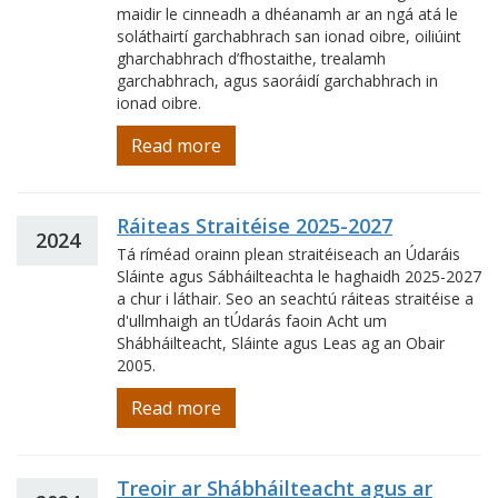
maidir le cinneadh a dhéanamh ar an ngá atá le
soláthairtí garchabhrach san ionad oibre, oiliúint
gharchabhrach d’fhostaithe, trealamh
garchabhrach, agus saoráidí garchabhrach in
ionad oibre.
Read more
Ráiteas Straitéise 2025-2027
2024
Tá ríméad orainn plean straitéiseach an Údaráis
Sláinte agus Sábháilteachta le haghaidh 2025-2027
a chur i láthair. Seo an seachtú ráiteas straitéise a
d'ullmhaigh an tÚdarás faoin Acht um
Shábháilteacht, Sláinte agus Leas ag an Obair
2005.
Read more
Treoir ar Shábháilteacht agus ar