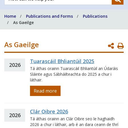
can
we
Home
Publications and Forms
Publications
help
As Gaeilge
you?
As Gaeilge
P
P
Tuarascáil Bhliantúil 2025
2026
Tá áthas orainn Tuarascáil Bhliantúil an Údaráis
Sláinte agus Sábháilteachta do 2025 a chur i
láthair.
Read more
Clár Oibre 2026
2026
Tá áthas orainn an Clár Oibre seo le haghaidh
2026 a chur i láthair, arb é an dara ceann de thrí