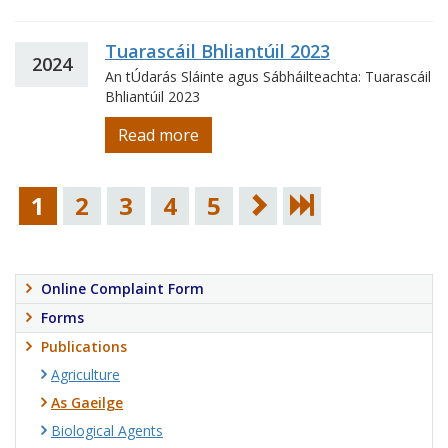
Tuarascáil Bhliantúil 2023
2024
An tÚdarás Sláinte agus Sábháilteachta: Tuarascáil
Bhliantúil 2023
Read more
1
2
3
4
5
Online Complaint Form
Forms
Publications
Agriculture
As Gaeilge
Biological Agents