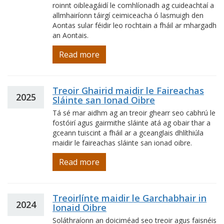
roinnt oibleagáidí le comhlíonadh ag cuideachtaí a
allmhairíonn táirgí ceimiceacha ó lasmuigh den
Aontas sular féidir leo rochtain a fháil ar mhargadh
an Aontais.
Read more
Treoir Ghairid maidir le Faireachas
2025
Sláinte san Ionad Oibre
Tá sé mar aidhm ag an treoir ghearr seo cabhrú le
fostóirí agus gairmithe sláinte atá ag obair thar a
gceann tuiscint a fháil ar a gceanglais dhlíthiúla
maidir le faireachas sláinte san ionad oibre.
Read more
Treoirlínte maidir le Garchabhair in
2024
Ionaid Oibre
Soláthraíonn an doiciméad seo treoir agus faisnéis